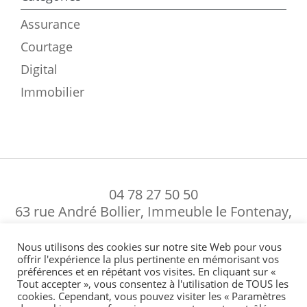
Assurance
Courtage
Digital
Immobilier
04 78 27 50 50
63 rue André Bollier, Immeuble le Fontenay,
69007 Lyon, France
Nous utilisons des cookies sur notre site Web pour vous
Mentions légales
-
Politique de confidentialité
-
Politique de gestion des cookies
-
offrir l'expérience la plus pertinente en mémorisant vos
En cas de réclamation
préférences et en répétant vos visites. En cliquant sur «
Tout accepter », vous consentez à l'utilisation de TOUS les
cookies. Cependant, vous pouvez visiter les « Paramètres

