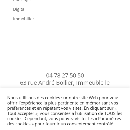
Digital
Immobilier
04 78 27 50 50
63 rue André Bollier, Immeuble le
Fontenay, 69007 Lyon, France
Nous utilisons des cookies sur notre site Web pour vous
Mentions légales
-
Politique de confidentialité
-
Politique de
offrir l'expérience la plus pertinente en mémorisant vos
gestion des cookies
-
En cas de réclamation
préférences et en répétant vos visites. En cliquant sur «
Tout accepter », vous consentez à l'utilisation de TOUS les
cookies. Cependant, vous pouvez visiter les « Paramètres


des cookies » pour fournir un consentement contrôlé.