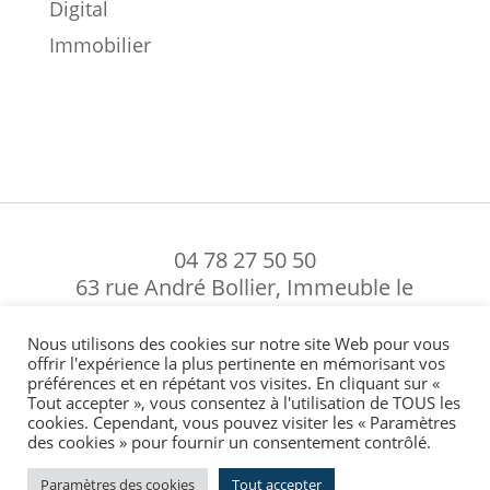
Digital
Immobilier
04 78 27 50 50
63 rue André Bollier, Immeuble le
Fontenay, 69007 Lyon, France
Nous utilisons des cookies sur notre site Web pour vous
Mentions légales
-
Politique de confidentialité
-
Politique de
offrir l'expérience la plus pertinente en mémorisant vos
gestion des cookies
-
En cas de réclamation
préférences et en répétant vos visites. En cliquant sur «
Tout accepter », vous consentez à l'utilisation de TOUS les
cookies. Cependant, vous pouvez visiter les « Paramètres


des cookies » pour fournir un consentement contrôlé.
Paramètres des cookies
Tout accepter
©2017 BY ASSURGÉRANCE